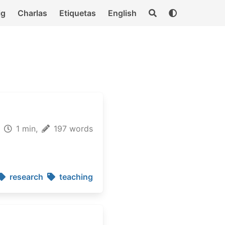
ig
Charlas
Etiquetas
English
1 min,
197 words
research
teaching