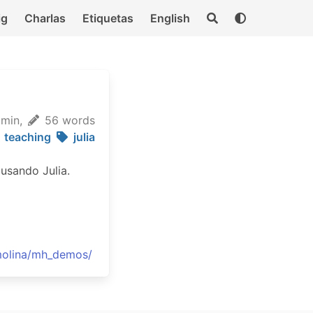
ig
Charlas
Etiquetas
English
 min,
56 words
teaching
julia
usando Julia.
.molina/mh_demos/