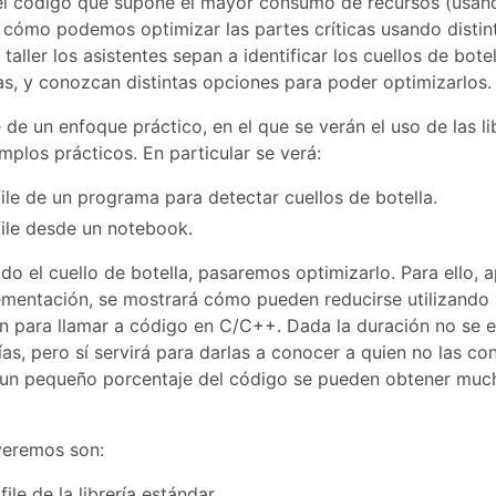
l código que supone el mayor consumo de recursos (usando
ómo podemos optimizar las partes críticas usando distint
 taller los asistentes sepan a identificar los cuellos de bote
as, y conozcan distintas opciones para poder optimizarlos.
e de un enfoque práctico, en el que se verán el uso de las li
mplos prácticos. En particular se verá:
ile de un programa para detectar cuellos de botella.
ile desde un notebook.
do el cuello de botella, pasaremos optimizarlo. Para ello, 
mentación, se mostrará cómo pueden reducirse utilizando a
on para llamar a código en C/C++. Dada la duración no se e
rías, pero sí servirá para darlas a conocer a quien no las c
n pequeño porcentaje del código se pueden obtener muc
 veremos son:
file de la librería estándar.