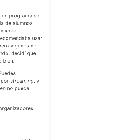
en un programa en
cia de alumnos
iciente
 recomendaba usar
 pero algunos no
ndo, decidí que
o bien.
 Puedes
o por
streaming
, y
uien no pueda
 organizadores