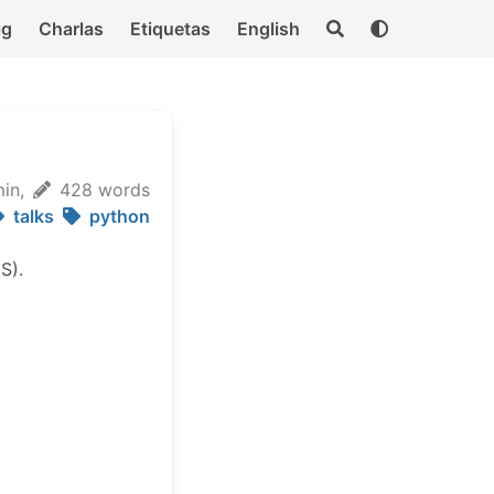
ig
Charlas
Etiquetas
English
in,
428 words
talks
python
S).