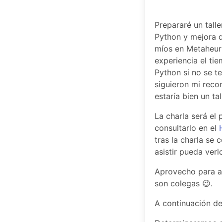
Prepararé un tall
Python y mejora d
míos en Metaheurí
experiencia el ti
Python si no se t
siguieron mi rec
estaría bien un t
La charla será el
consultarlo en el
tras la charla se
asistir pueda verl
Aprovecho para an
son colegas 😉.
A continuación de