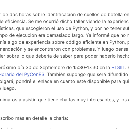
er de dos horas sobre identificación de cuellos de botella 
e eficiencia. Se me ocurrió dicho taller viendo la experien
sticas, que escogieron el uso de Python, y por no tener suf
empo de ejecución era demasiado largo. Ya informé que no
enía algo de experiencia sobre código eficiente en Python,
omendación y se encontraron con problemas. Y luego pensa
aller sobre lo que debería de saber para poder haberlo hech
 próximo día 30 de Septiembre de 15:30-17:30 en la
ETSIIT
.
Horario del PyConES
. También supongo que será difundid
 colgará, pondré el enlace en cuanto esté disponible para q
o luego.
imaros a asistir, que tiene charlas muy interesantes, y los
scribo más en detalle la charla: