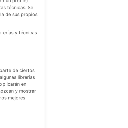
 un profile).
as técnicas. Se
lla de sus propios
brerías y técnicas
aparte de ciertos
lgunas librerías
xplicarán en
onozcan y mostrar
hos mejores