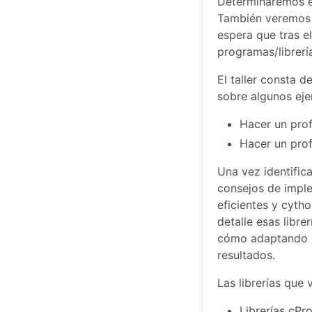
Determinaremos e
También veremos c
espera que tras el
programas/librerí
El taller consta d
sobre algunos eje
Hacer un prof
Hacer un prof
Una vez identifica
consejos de imple
eficientes y cyth
detalle esas libre
cómo adaptando u
resultados.
Las librerías que
Librerías cPro